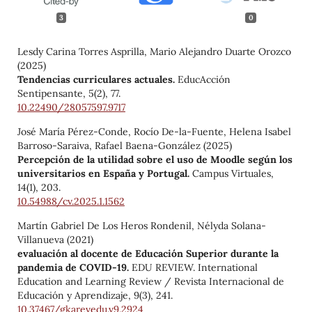
3
0
Lesdy Carina Torres Asprilla, Mario Alejandro Duarte Orozco
(2025)
Tendencias curriculares actuales.
EducAcción
Sentipensante,
5
(2),
77.
10.22490/28057597.9717
José María Pérez-Conde, Rocío De-la-Fuente, Helena Isabel
Barroso-Saraiva, Rafael Baena-González (2025)
Percepción de la utilidad sobre el uso de Moodle según los
universitarios en España y Portugal.
Campus Virtuales,
14
(1),
203.
10.54988/cv.2025.1.1562
Martín Gabriel De Los Heros Rondenil, Nélyda Solana-
Villanueva (2021)
evaluación al docente de Educación Superior durante la
pandemia de COVID-19.
EDU REVIEW. International
Education and Learning Review / Revista Internacional de
Educación y Aprendizaje,
9
(3),
241.
10.37467/gkarevedu.v9.2924