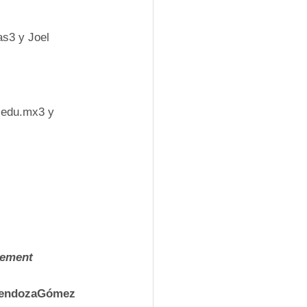
s3 y Joel 
.edu.mx3 y
ement
 MendozaGómez