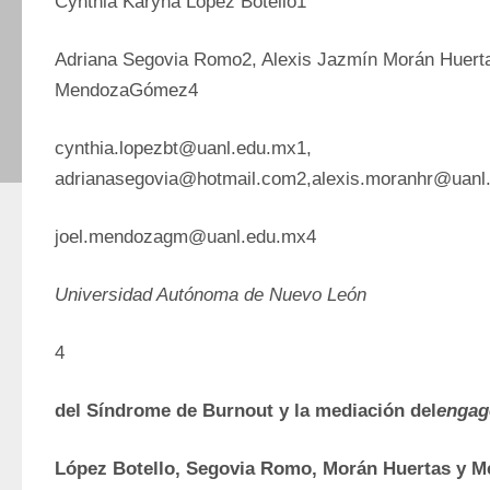
Cynthia Karyna López Botello1
Adriana Segovia Romo2, Alexis Jazmín Morán Huerta
MendozaGómez4
cynthia.lopezbt@uanl.edu.mx1, 
adrianasegovia@hotmail.com2,alexis.moranhr@uanl
joel.mendozagm@uanl.edu.mx4
Universidad Autónoma de Nuevo León
4
del Síndrome de Burnout y la mediación del
engag
López Botello, Segovia Romo, Morán Huertas y