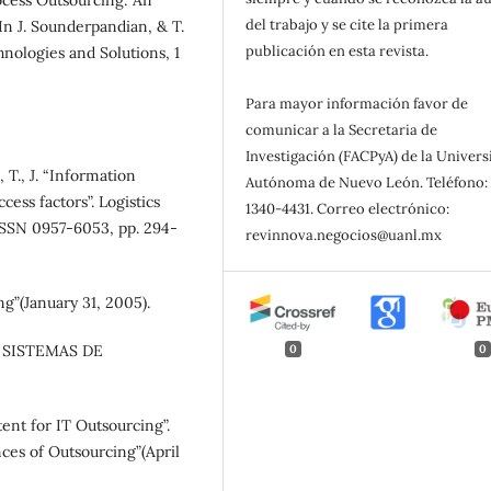
rocess Outsourcing: An
del trabajo y se cite la primera
 In J. Sounderpandian, & T.
publicación en esta revista.
nologies and Solutions, 1
Para mayor información favor de
comunicar a la Secretaria de
Investigación (FACPyA) de la Univer
, T., J. “Information
Autónoma de Nuevo León. Teléfono: 
ess factors”. Logistics
1340-4431. Correo electrónico:
ISSN 0957-6053, pp. 294-
revinnova.negocios@uanl.mx
g”(January 31, 2005).
0
0
DE SISTEMAS DE
tent for IT Outsourcing”.
es of Outsourcing”(April