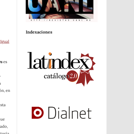
Indexaciones
Igual
Os
es
-
a
ón, en
ista
a
que
cado,
toría