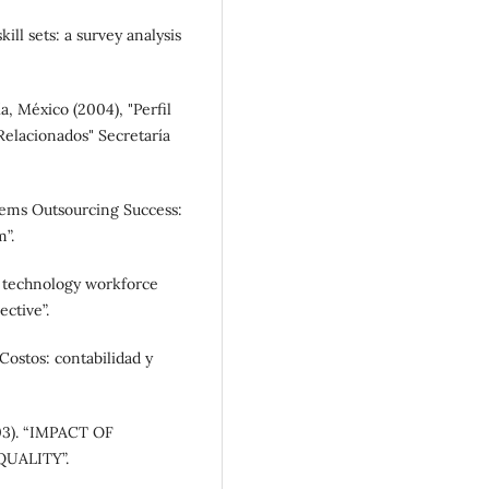
ill sets: a survey analysis
, México (2004), "Perfil
Relacionados" Secretaría
stems Outsourcing Success:
”.
on technology workforce
ective”.
Costos: contabilidad y
003). “IMPACT OF
UALITY”.