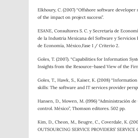
Elkhoury, C. (2007) “Offshore software developer sk
of the impact on project success”.
ESANE, Consultores S. C. y Secretaría de Economía
de la Industria Mexicana del Software y Servicios 
de Economía, México,Fase 1 / Criterio 2.
Goles, T. (2007). “Capabilities for Information Sy
Insights from the Resource-based View of the Firm
Goles, T., Hawk, S., Kaiser, K. (2008) “Informati
skills: The software and IT services provider persp
Hansen, D., Mowen, M. (1996) “Administración de 
control. México”, Thomson editores. 502 pp.
Kim, D., Cheon, M., Beugre, C., Coverdale, K. (2
OUTSOURCING SERVICE PROVIDERS’ SERVICE Q