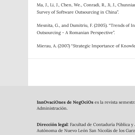
Ma, J., Li, J., Chen, We., Conradi, R., Ji, J., Chunnia
Survey of Software Outsourcing in China”.
Mesnita, G., and Dumitriu, F. (2005). “Trends of 
Outsourcing - A Romanian Perspective”.
Mierau, A. (2007) “Strategic Importance of Knowl
InnOvaciOnes de NegOciOs
es la revista semestr
Administración.
Dirección legal:
Facultad de Contaduría Pública y
Autónoma de Nuevo León San Nicolás de los Garza