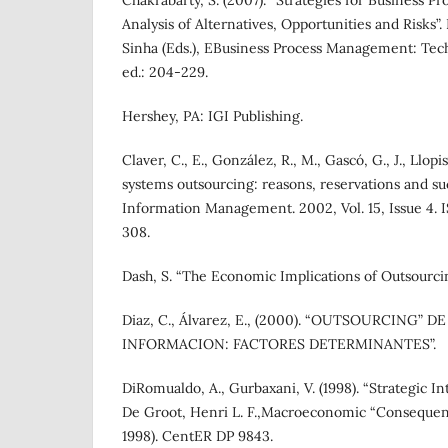
Chakrabarty, S. (2007). “Strategies for Business P
Analysis of Alternatives, Opportunities and Risks”.
Sinha (Eds.), EBusiness Process Management: Tech
ed.: 204-229.
Hershey, PA: IGI Publishing.
Claver, C., E., González, R., M., Gascó, G., J., Llopis
systems outsourcing: reasons, reservations and succ
Information Management. 2002, Vol. 15, Issue 4. 
308.
Dash, S. “The Economic Implications of Outsourcin
Diaz, C., Álvarez, E., (2000). “OUTSOURCING” 
INFORMACION: FACTORES DETERMINANTES”.
DiRomualdo, A., Gurbaxani, V. (1998). “Strategic In
De Groot, Henri L. F.,Macroeconomic “Consequenc
1998). CentER DP 9843.