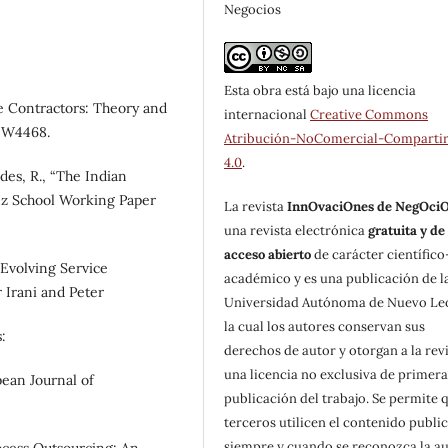
Negocios
Esta obra está bajo una licencia
e Contractors: Theory and
internacional
Creative Commons
. W4468.
Atribución-NoComercial-Compartir
4.0
.
des, R., “The Indian
nz School Working Paper
La revista
InnOvaciOnes de NegOci
una revista electrónica
gratuita y de
acceso abierto
de carácter científico
 Evolving Service
académico y es una publicación de l
r Irani and Peter
Universidad Autónoma de Nuevo Le
la cual los autores conservan sus
:
derechos de autor y otorgan a la rev
una licencia no exclusiva de primer
pean Journal of
publicación del trabajo. Se permite 
terceros utilicen el contenido publi
siempre y cuando se reconozca la au