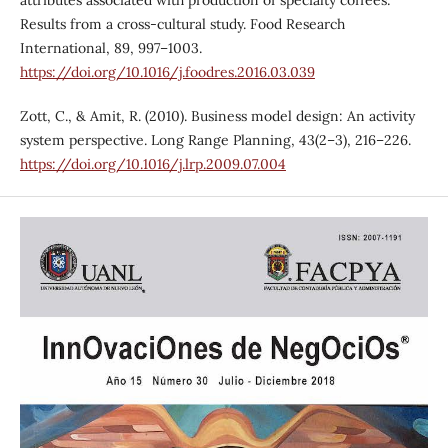
Results from a cross-cultural study. Food Research
International, 89, 997–1003.
https://doi.org/10.1016/j.foodres.2016.03.039
Zott, C., & Amit, R. (2010). Business model design: An activity
system perspective. Long Range Planning, 43(2–3), 216–226.
https://doi.org/10.1016/j.lrp.2009.07.004