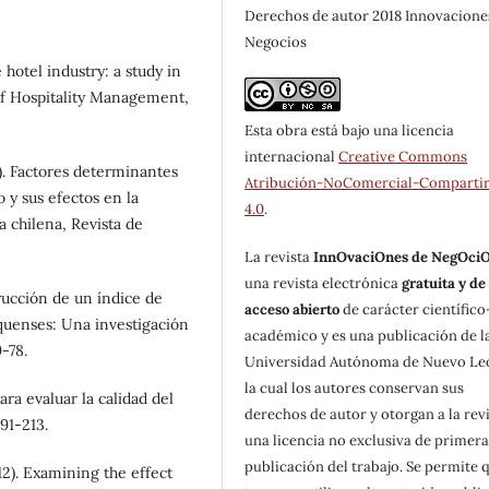
Derechos de autor 2018 Innovacione
Negocios
 hotel industry: a study in
 of Hospitality Management,
Esta obra está bajo una licencia
internacional
Creative Commons
3). Factores determinantes
Atribución-NoComercial-Compartir
 y sus efectos en la
4.0
.
a chilena, Revista de
La revista
InnOvaciOnes de NegOci
una revista electrónica
gratuita y de
trucción de un índice de
acceso abierto
de carácter científico
quenses: Una investigación
académico y es una publicación de l
-78.
Universidad Autónoma de Nuevo Le
la cual los autores conservan sus
ara evaluar la calidad del
derechos de autor y otorgan a la rev
91-213.
una licencia no exclusiva de primer
publicación del trabajo. Se permite 
12). Examining the effect