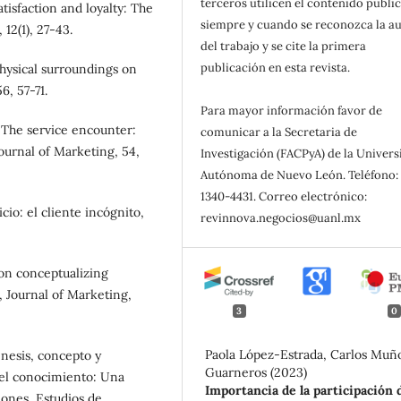
terceros utilicen el contenido publi
tisfaction and loyalty: The
siempre y cuando se reconozca la au
12(1), 27-43.
del trabajo y se cite la primera
publicación en esta revista.
physical surroundings on
, 57-71.
Para mayor información favor de
). The service encounter:
comunicar a la Secretaria de
ournal of Marketing, 54,
Investigación (FACPyA) de la Univer
Autónoma de Nuevo León. Teléfono: 
1340-4431. Correo electrónico:
cio: el cliente incógnito,
revinnova.negocios@uanl.mx
 on conceptualizing
, Journal of Marketing,
3
0
Paola López-Estrada, Carlos Muñ
énesis, concepto y
Guarneros (2023)
 del conocimiento: Una
Importancia de la participación 
iones, Estudios de