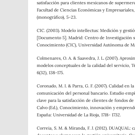
satisfacción para clientes mexicanos de supermerc
Facultad de Ciencias Económicas y Empresariales,
(monográfico), 5-23.
CIC. (2003). Modelo intellectus: Medición y gestión
[Documento 5]. Madrid: Centro de Investigación s
Conocimiento (CIC), Universidad Autónoma de Ma
Colmenares, O. A. & Saavedra, J. L. (2007). Aproxi
modelos conceptuales de la calidad del servicio, T
6(32), 138-175.
Coronado, M. I. & Parra, G. F. (2007). Calidad en la
comunicación del personal bancario. Estudio empí
clave para la satisfacción de clientes de fondos de 
Calvo (Ed.), Conocimiento, innovación y emprende
España: Universidad de La Rioja, 1718- 1732.
Correia, S. M. & Miranda, F. J. (2012). DUAQUAL: c