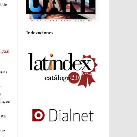
s de
Indexaciones
Igual
Os
es
-
a
ón, en
ista
a
que