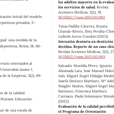
los adultos mayores en la evalua
los servicios de salud.
Revista
Acciones Médicas,
2
(2),
19.
licación inicial del modelo
10.35622/j.ram.2023.02.002
eportivos privados, E-
Tania Padilla-Cáceres, Bryans
Granda-Rivera, Jimy Peralta-Cho
Lizbeth Acero-Condori (2023)
tqual: una medida de la
Intrusión dentaria en dentición
deportivos, Retos, 18, 66-
decidua. Reporte de un caso clín
Revista Acciones Médicas,
2
(2),
27
10.35622/j.ram.2023.02.003
rvicio orientados al
Salvador Montilla Pérez, Ignacio
 Universitat Jaume I,
Ahumada Lara, José Manuel Halc
 de la Empresa, 5(2), 69-
Asís, Miguel Ángel Hidalgo Medin
Josefa Jiménez Martínez, Mª Ade
Maigler Muñoz, Miguel Ángel Ma
Barranco, Francisca Martínez
n de la calidad:
Carrasco, Paula Sotomayor Moral
 Pearson Educación.
(2022)
Evaluación de la calidad percibi
inar de una escala de
el Programa de Orientación