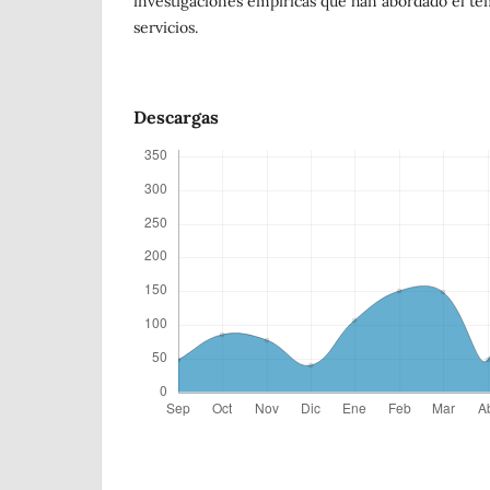
investigaciones empíricas que han abordado el tem
servicios.
Descargas