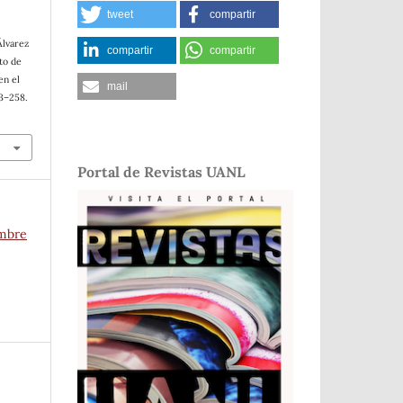
tweet
compartir
Álvarez
compartir
compartir
to de
en el
mail
43–258.
Portal de Revistas UANL
embre