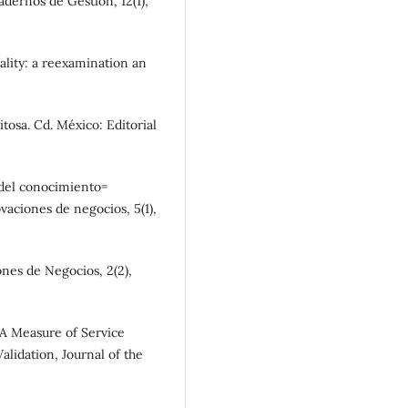
dernos de Gestión, 12(1),
uality: a reexamination an
tosa. Cd. México: Editorial
a del conocimiento=
vaciones de negocios, 5(1),
ones de Negocios, 2(2),
). A Measure of Service
alidation, Journal of the