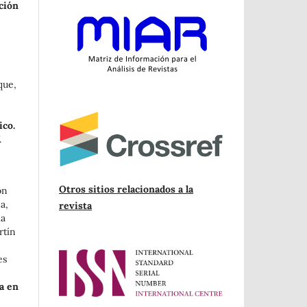
ción
que,
ico.
.
Otros sitios relacionados a la
ón
a,
revista
la
rtín
es
da en