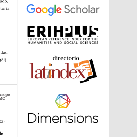
cado,
toría
sidad
(81)
oz-
de