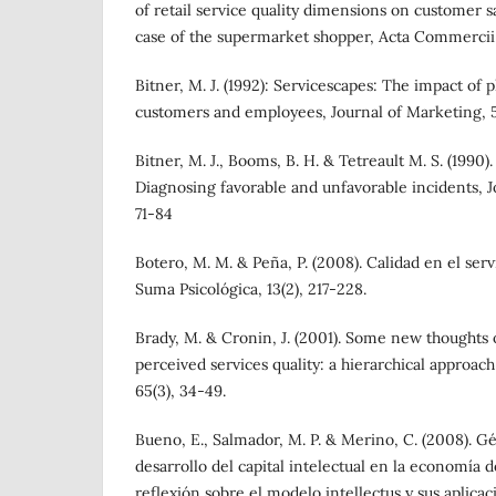
of retail service quality dimensions on customer sa
case of the supermarket shopper, Acta Commercii, 
Bitner, M. J. (1992): Servicescapes: The impact of 
customers and employees, Journal of Marketing, 56
Bitner, M. J., Booms, B. H. & Tetreault M. S. (1990
Diagnosing favorable and unfavorable incidents, J
71-84
Botero, M. M. & Peña, P. (2008). Calidad en el servi
Suma Psicológica, 13(2), 217-228.
Brady, M. & Cronin, J. (2001). Some new thoughts
perceived services quality: a hierarchical approach
65(3), 34-49.
Bueno, E., Salmador, M. P. & Merino, C. (2008). G
desarrollo del capital intelectual en la economía
reflexión sobre el modelo intellectus y sus aplicac