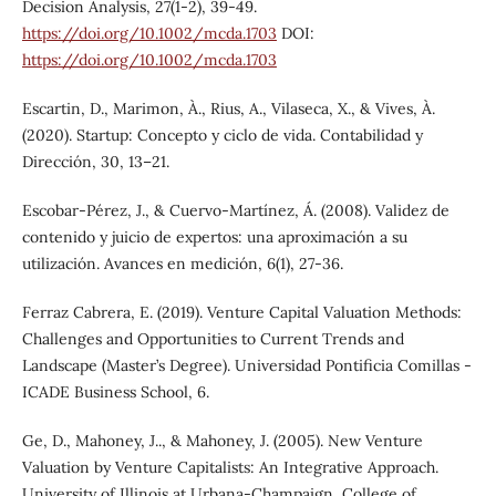
Decision Analysis, 27(1-2), 39-49.
https://doi.org/10.1002/mcda.1703
DOI:
https://doi.org/10.1002/mcda.1703
Escartin, D., Marimon, À., Rius, A., Vilaseca, X., & Vives, À.
(2020). Startup: Concepto y ciclo de vida. Contabilidad y
Dirección, 30, 13–21.
Escobar-Pérez, J., & Cuervo-Martínez, Á. (2008). Validez de
contenido y juicio de expertos: una aproximación a su
utilización. Avances en medición, 6(1), 27-36.
Ferraz Cabrera, E. (2019). Venture Capital Valuation Methods:
Challenges and Opportunities to Current Trends and
Landscape (Master’s Degree). Universidad Pontificia Comillas -
ICADE Business School, 6.
Ge, D., Mahoney, J.., & Mahoney, J. (2005). New Venture
Valuation by Venture Capitalists: An Integrative Approach.
University of Illinois at Urbana-Champaign, College of