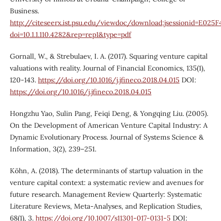
Business.
http://citeseerx.ist.psu.edu/viewdoc/download;jsessionid=E0
doi=10.1.1.110.4282&rep=rep1&type=pdf
Gornall, W., & Strebulaev, I. A. (2017). Squaring venture capital
valuations with reality. Journal of Financial Economics, 135(1),
120-143.
https://doi.org/10.1016/j.jfineco.2018.04.015
DOI:
https://doi.org/10.1016/j.jfineco.2018.04.015
Hongzhu Yao, Sulin Pang, Feiqi Deng, & Yongqing Liu. (2005).
On the Development of American Venture Capital Industry: A
Dynamic Evolutionary Process. Journal of Systems Science &
Information, 3(2), 239–251.
Köhn, A. (2018). The determinants of startup valuation in the
venture capital context: a systematic review and avenues for
future research. Management Review Quarterly: Systematic
Literature Reviews, Meta-Analyses, and Replication Studies,
68(1), 3.
https://doi.org/10.1007/s11301-017-0131-5
DOI: