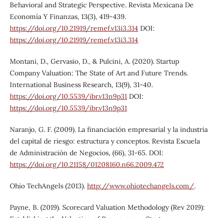
Behavioral and Strategic Perspective. Revista Mexicana De
Economía Y Finanzas, 13(3), 419-439.
https://doi.org/10.21919/remef.v13i3.314
DOI:
https://doi.org/10.21919/remef.v13i3.314
Montani, D., Gervasio, D., & Pulcini, A. (2020). Startup
Company Valuation: The State of Art and Future Trends.
International Business Research, 13(9), 31-40.
https://doi.org/10.5539/ibr.v13n9p31
DOI:
https://doi.org/10.5539/ibr.v13n9p31
Naranjo, G. F. (2009). La financiación empresarial y la industria
del capital de riesgo: estructura y conceptos. Revista Escuela
de Administración de Negocios, (66), 31-65. DOI:
https://doi.org/10.21158/01208160.n66.2009.472
Ohio TechAngels (2013).
http://www.ohiotechangels.com/
.
Payne, B. (2019). Scorecard Valuation Methodology (Rev 2019):