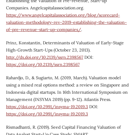
Establishing the Valuation of Pre-revenue, Start-up
Companies. Angelcapitalassociation.org.
https://www.angelcapitalassociation.org/blog/scorecard-
valuation-methodology-rev-2019-establishing-the-valuation-
of-pre-revenue-start-up-companies/
.
Prinz, Konstantin, Determinants of Valuation of Early-Stage
High-Growth Start-Ups (October 23, 2013).
http://dx.doi.org/10.2139/ssrn.2398567
DOI:
https://doi.org/10.2139/ssrn.2398567
Rahardjo, D., & Sugiarto, M. (2019, March). Valuation model
using a mixed real options method: a review on Singapore and
Indonesia digital startups. In 16th International Symposium on
Management (INSYMA 2019) (pp. 9-12). Atlantis Press.
https://doi.org/10.2991/insyma-19.2019.3
DOI:
https://doi.org/10.2991/insyma-19.2019.3
Rismadhanti, R. (2019). Seed Capital Financing Valuation of
Data Analyst Start-Up Case Study: SMART.