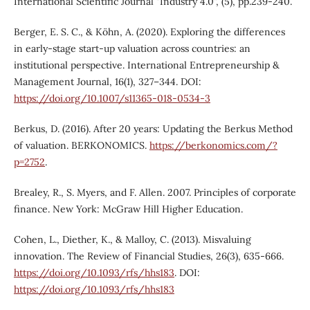
International Scientific Journal "Industry 4.0", (5), pp.239-240.
Berger, E. S. C., & Köhn, A. (2020). Exploring the differences
in early-stage start-up valuation across countries: an
institutional perspective. International Entrepreneurship &
Management Journal, 16(1), 327–344. DOI:
https://doi.org/10.1007/s11365-018-0534-3
Berkus, D. (2016). After 20 years: Updating the Berkus Method
of valuation. BERKONOMICS.
https://berkonomics.com/?
p=2752
.
Brealey, R., S. Myers, and F. Allen. 2007. Principles of corporate
finance. New York: McGraw Hill Higher Education.
Cohen, L., Diether, K., & Malloy, C. (2013). Misvaluing
innovation. The Review of Financial Studies, 26(3), 635-666.
https://doi.org/10.1093/rfs/hhs183
. DOI:
https://doi.org/10.1093/rfs/hhs183