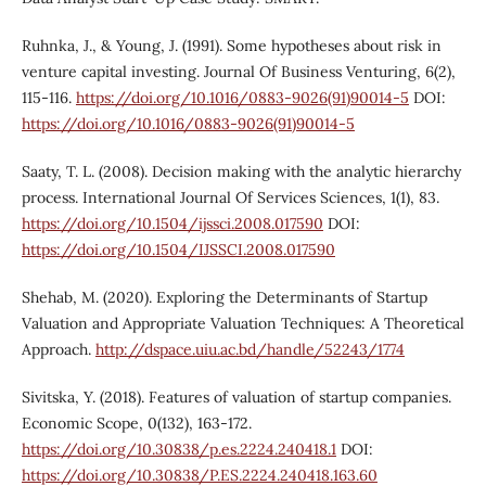
Ruhnka, J., & Young, J. (1991). Some hypotheses about risk in
venture capital investing. Journal Of Business Venturing, 6(2),
115-116.
https://doi.org/10.1016/0883-9026(91)90014-5
DOI:
https://doi.org/10.1016/0883-9026(91)90014-5
Saaty, T. L. (2008). Decision making with the analytic hierarchy
process. International Journal Of Services Sciences, 1(1), 83.
https://doi.org/10.1504/ijssci.2008.017590
DOI:
https://doi.org/10.1504/IJSSCI.2008.017590
Shehab, M. (2020). Exploring the Determinants of Startup
Valuation and Appropriate Valuation Techniques: A Theoretical
Approach.
http://dspace.uiu.ac.bd/handle/52243/1774
Sivitska, Y. (2018). Features of valuation of startup companies.
Economic Scope, 0(132), 163-172.
https://doi.org/10.30838/p.es.2224.240418.1
DOI:
https://doi.org/10.30838/P.ES.2224.240418.163.60