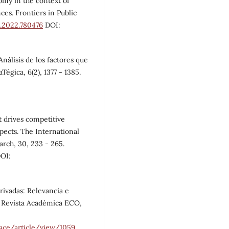
nomy in the context of
es. Frontiers in Public
h.2022.780476
DOI:
nálisis de los factores que
égica, 6(2), 1377 - 1385.
t drives competitive
pects. The International
rch, 30, 233 - 265.
OI:
privadas: Relevancia e
. Revista Académica ECO,
race/article/view/1059