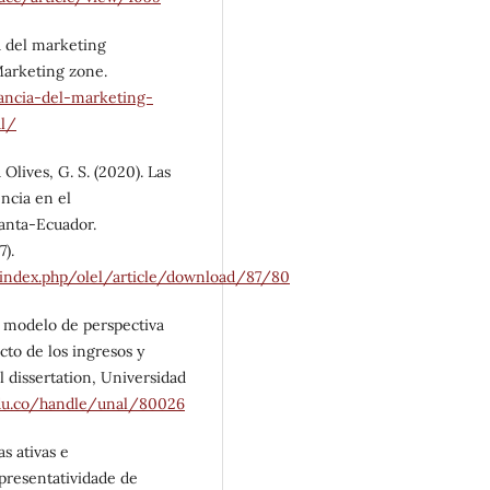
a del marketing
Marketing zone.
ancia-del-marketing-
al/
& Olives, G. S. (2020). Las
ncia en el
anta-Ecuador.
).
s/index.php/olel/article/download/87/80
el modelo de perspectiva
to de los ingresos y
l dissertation, Universidad
.edu.co/handle/unal/80026
as ativas e
presentatividade de