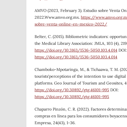
AMVO (2023, February 3). Estudio sobre Venta On
2022.Www.amvo.org.mx.
https://www.amvo.org.m
sobre-venta-online-en-mexico-2022/
Belter, C. (2015). Bibliometric indicators: opportuni
the Medical Library Association: JMLA, 103 (4), 219
https://doi.org/10.3163/1536-5050.103.4.014
DOI:
https://doi.org/10.3163/1536-5050.103.4.014
Chamboko-Mpotaringa, M., & Tichaawa, T. M. (20
tourists'perceptions of the intention to use digita
platforms. Geo Journal of Tourism and Geosites, 46
https://doi.org/10.30892/gtg.46101-995
DOI:
https://doi.org/10.30892/gtg.46101-995
Chaparro Pinzón, C. R. (2022). Factores determina
compras en línea para los consumidores boyacense
Empresa, 24(43), 1-36.