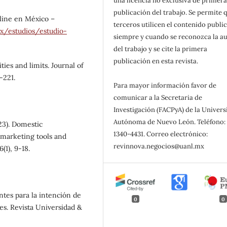
una licencia no exclusiva de primer
publicación del trabajo. Se permite 
line en México –
terceros utilicen el contenido publi
x/estudios/estudio-
siempre y cuando se reconozca la au
del trabajo y se cite la primera
publicación en esta revista.
ties and limits. Journal of
-221.
Para mayor información favor de
comunicar a la Secretaria de
Investigación (FACPyA) de la Univer
Autónoma de Nuevo León. Teléfono: 
23). Domestic
1340-4431. Correo electrónico:
l marketing tools and
revinnova.negocios@uanl.mx
(1), 9-18.
ntes para la intención de
0
0
s. Revista Universidad &