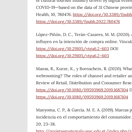
of cultural tourism industry driven by digital eco
COVID-19—based on the data of 31 Chinese provinc
Health, 10, 780476.
https://doi.org/10.3389/fpub
https://doi.org/10.3389/fpubh.2022.780476
López-Piñón, D. C., Terán-Cazares, M. M. (2020). A
influyen en la intención de compra online. VinculaT
https://doi.org/10.29105/vtga6.2-603
DOI:
https://doi.org/10.29105/vtga6.2-603
Manss, R., Kurze, K., y Bornschein, R. (2020). Wha
webrooming? The roles of channel and retailer as
Review of Retail, Distribution and Consumer Resea
https://doi.org/10.1080/09593969.2019.1687104
D
https://doi.org/10.1080/09593969.2019.1687104
Manyoma, C. P., & García, M. E. A. (2019). Marcas 
incidencia en el comportamiento del consumidor
20, 23-38.
http://revistasguatemala.usac.edu.gt/index.php/