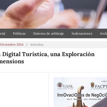
rial
Políticas
Sistema de arbitraje
Indexaciones
Arch
io-Diciembre 2024
/
Artículos
igital Turística, una Exploración
imensions