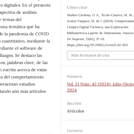
s digitales. En el presente
Cómo citar
spectiva de análisis
Muñoz-Cardona, O. A., Terán-Cazares, M. M.,
e temas del
Araiza-Vazquez, M. de J. (2024). Comportami
 una temática que ha
Compra Digital Turística, una Exploración
Bibliométrica a partir de Dimensions.
Innovac
de la pandemia de COVID
De Negocios
,
21
(42), 37–51.
 cuantitativo, mediante la
https://doi.org/10.29105/revin21.42-453
diante el software de
lazgos. Se destaco las
Más formatos de cita
s, palabras clave, de las
n escrito acerca de estas
Número
rca del comportamiento
 presentan estudios
Vol. 21 Núm. 42 (2024): Julio-Dici
2024
ltando aún más artículos
Sección
Artículos
Licencia