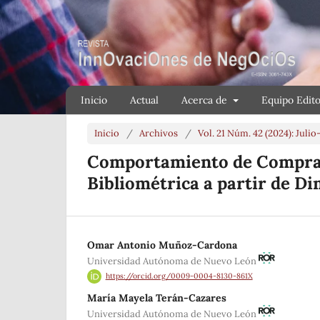
Inicio
Actual
Acerca de
Equipo Edito
Inicio
/
Archivos
/
Vol. 21 Núm. 42 (2024): Jul
Comportamiento de Compra D
Bibliométrica a partir de D
Omar Antonio Muñoz-Cardona
Universidad Autónoma de Nuevo León
https://orcid.org/0009-0004-8130-861X
María Mayela Terán-Cazares
Universidad Autónoma de Nuevo León