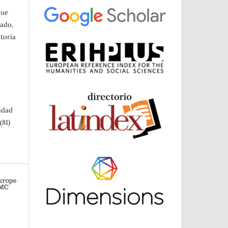
a
que
cado,
toría
sidad
(81)