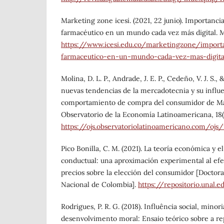
Marketing zone icesi. (2021, 22 junio). Importanci
farmacéutico en un mundo cada vez más digital. 
https://www.icesi.edu.co/marketingzone/import
farmaceutico-en-un-mundo-cada-vez-mas-digit
Molina, D. L. P., Andrade, J. E. P., Cedeño, V. J. S., 
nuevas tendencias de la mercadotecnia y su influe
comportamiento de compra del consumidor de M
Observatorio de la Economía Latinoamericana, 18(7
https://ojs.observatoriolatinoamericano.com/oj
Pico Bonilla, C. M. (2021). La teoría económica y 
conductual: una aproximación experimental al efec
precios sobre la elección del consumidor [Doctora
Nacional de Colombia].
https://repositorio.unal
Rodrigues, P. R. G. (2018). Influência social, minori
desenvolvimento moral: Ensaio teórico sobre a re