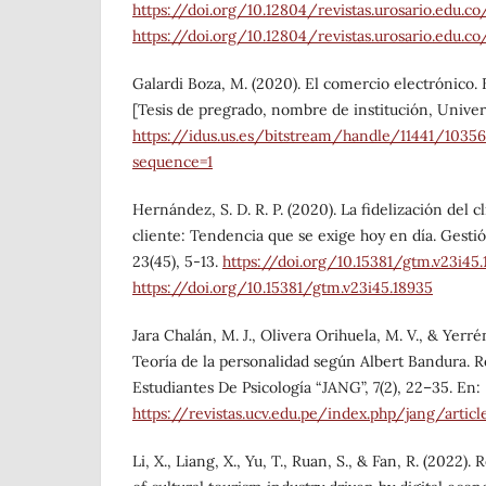
https://doi.org/10.12804/revistas.urosario.edu.c
https://doi.org/10.12804/revistas.urosario.edu.c
Galardi Boza, M. (2020). El comercio electrónico.
[Tesis de pregrado, nombre de institución, Univers
https://idus.us.es/bitstream/handle/11441/1
sequence=1
Hernández, S. D. R. P. (2020). La fidelización del c
cliente: Tendencia que se exige hoy en día. Gestió
23(45), 5-13.
https://doi.org/10.15381/gtm.v23i45
https://doi.org/10.15381/gtm.v23i45.18935
Jara Chalán, M. J., Olivera Orihuela, M. V., & Yerré
Teoría de la personalidad según Albert Bandura. R
Estudiantes De Psicología “JANG”, 7(2), 22–35. En:
https://revistas.ucv.edu.pe/index.php/jang/artic
Li, X., Liang, X., Yu, T., Ruan, S., & Fan, R. (2022)