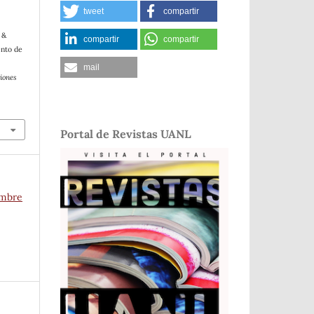
tweet
compartir
 &
compartir
compartir
ento de
mail
iones
Portal de Revistas UANL
embre