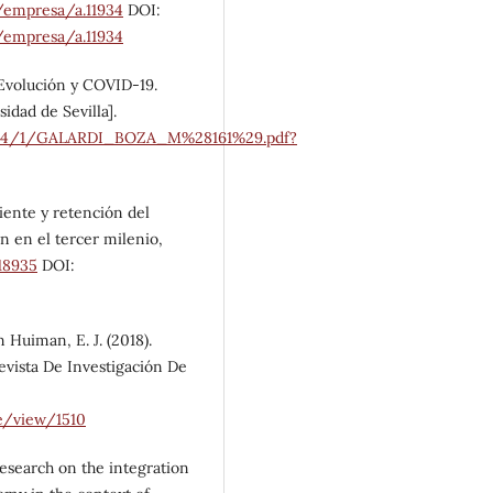
o/empresa/a.11934
DOI:
o/empresa/a.11934
 Evolución y COVID-19.
idad de Sevilla].
03564/1/GALARDI_BOZA_M%28161%29.pdf?
liente y retención del
n en el tercer milenio,
.18935
DOI:
n Huiman, E. J. (2018).
evista De Investigación De
le/view/1510
. Research on the integration