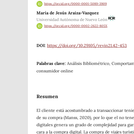
https://orcid.org/0000-0001-5089-3909
María de Jesús Araiza-Vazquez
Universidad Autónoma de Nuevo León
https://orcid.org/0000-0002-2622-805X
DOI:
https://doi.org/10.29105/revin21.42-453
Palabras clave:
Análisis Bibliométrico, Comportam
consumidor online
Resumen
El cliente está acostumbrado a transaccionar teni
de su compra (Manss, 2020), por lo que el no tene
digitales genera un grado de complejidad para gar
cara a la compra digital. La compra de viajes turís