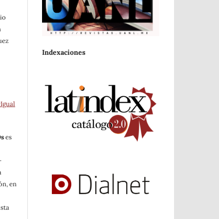
io
n
uez
Indexaciones
Igual
Os
es
-
a
ón, en
ista