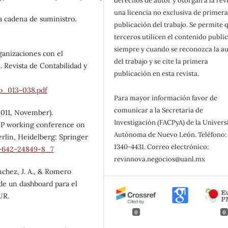
derechos de autor y otorgan a la rev
una licencia no exclusiva de primer
la cadena de suministro.
publicación del trabajo. Se permite 
terceros utilicen el contenido publi
siempre y cuando se reconozca la au
ganizaciones con el
del trabajo y se cite la primera
 Revista de Contabilidad y
publicación en esta revista.
o_013-038.pdf
Para mayor información favor de
comunicar a la Secretaria de
(2011, November).
Investigación (FACPyA) de la Univer
FIP working conference on
Autónoma de Nuevo León. Teléfono: 
erlin, Heidelberg: Springer
1340-4431. Correo electrónico:
3-642-24849-8_7
revinnova.negocios@uanl.mx
chez, J. A., & Romero
 de un dashboard para el
UR.
0
0