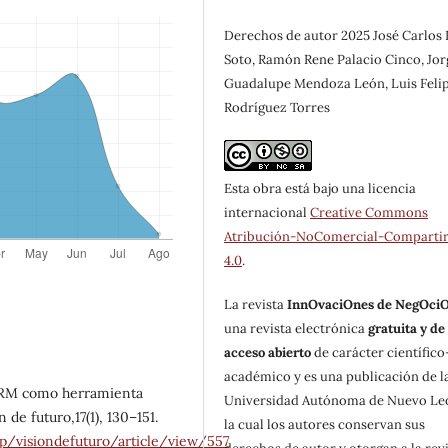
Derechos de autor 2025 José Carlos
Soto, Ramón Rene Palacio Cinco, Jor
Guadalupe Mendoza León, Luis Feli
Rodríguez Torres
Esta obra está bajo una licencia
internacional
Creative Commons
Atribución-NoComercial-Compartir
4.0
.
La revista
InnOvaciOnes de NegOci
una revista electrónica
gratuita y de
acceso abierto
de carácter científico
académico y es una publicación de l
l CRM como herramienta
Universidad Autónoma de Nuevo Le
n de futuro,17(1), 130–151.
la cual los autores conservan sus
php/visiondefuturo/article/view/557