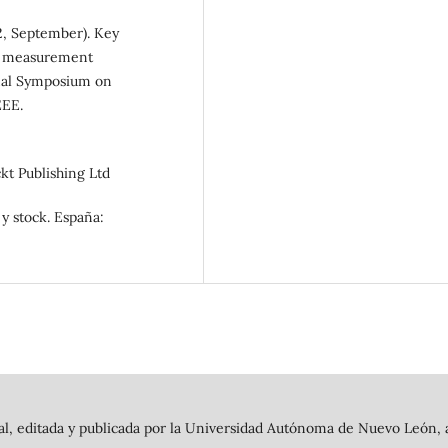
12, September). Key
e measurement
onal Symposium on
EEE.
ckt Publishing Ltd
 y stock. España:
al, editada y publicada por la Universidad Autónoma de Nuevo León, a