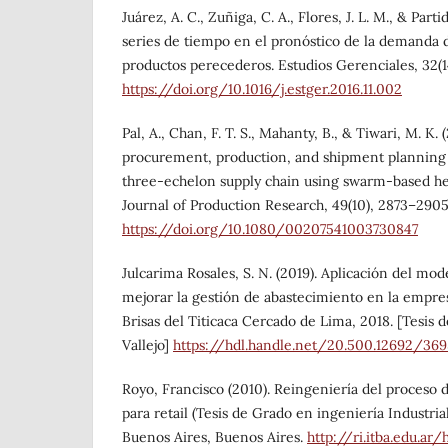
Juárez, A. C., Zuñiga, C. A., Flores, J. L. M., & Partid
series de tiempo en el pronóstico de la demanda
productos perecederos. Estudios Gerenciales, 32(1
https://doi.org/10.1016/j.estger.2016.11.002
Pal, A., Chan, F. T. S., Mahanty, B., & Tiwari, M. K.
procurement, production, and shipment planning 
three-echelon supply chain using swarm-based heu
Journal of Production Research, 49(10), 2873–2905
https://doi.org/10.1080/00207541003730847
Julcarima Rosales, S. N. (2019). Aplicación del mod
mejorar la gestión de abastecimiento en la empre
Brisas del Titicaca Cercado de Lima, 2018. [Tesis 
Vallejo]
https://hdl.handle.net/20.500.12692/36
Royo, Francisco (2010). Reingeniería del proceso
para retail (Tesis de Grado en ingeniería Industria
Buenos Aires, Buenos Aires.
http://ri.itba.edu.a