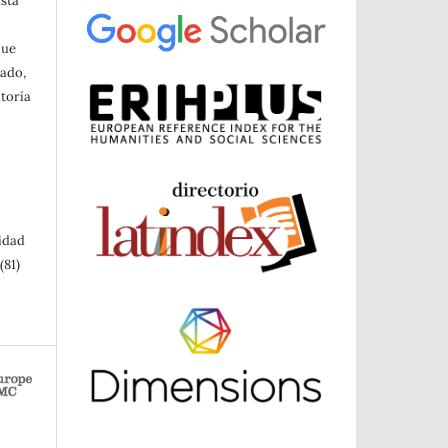
ista
a
que
cado,
toría
sidad
(81)