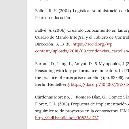
Ballou, R. H. (2004). Logística: Administración de 
Pearson educación.
Ballvé, A. (2006). Creando conocimiento en las or
Cuadro de Mando Integral y el Tablero de Control.
Dirección, 3, 13-38.
https://accid.org/wp-
content/uploads/2018/09/tendencias_castellan
Barone, D., Jiang, L., Amyot, D., & Mylopoulos, J. 
Reasoning with key performance indicators. In I
the practice of enterprise modeling (pp. 82-96). B
Berlin Heidelberg.
https://doi.org/10.1007/978-
Cárdenas Moreno, J., Romero Díaz, G., Gómez Sán
Flórez, F. A. (2018). Propuesta de implementación
seguimiento de proyectos en la constructora JEM
http://hdl.handle.net/10823/1737