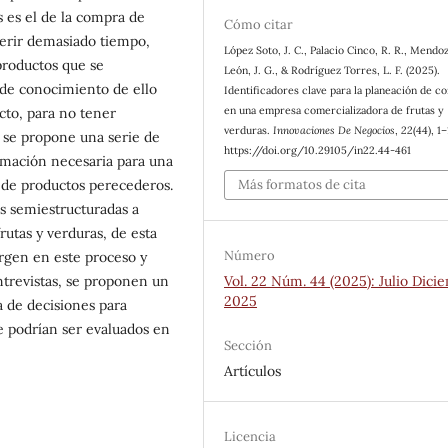
s es el de la compra de
Cómo citar
uerir demasiado tiempo,
López Soto, J. C., Palacio Cinco, R. R., Mendo
productos que se
León, J. G., & Rodríguez Torres, L. F. (2025).
 de conocimiento de ello
Identificadores clave para la planeación de c
en una empresa comercializadora de frutas y
cto, para no tener
verduras.
Innovaciones De Negocios
,
22
(44), 1–
e se propone una serie de
https://doi.org/10.29105/in22.44-461
ormación necesaria para una
Más formatos de cita
 de productos perecederos.
s semiestructuradas a
utas y verduras, de esta
Número
rgen en este proceso y
Vol. 22 Núm. 44 (2025): Julio Dici
entrevistas, se proponen un
2025
a de decisiones para
e podrían ser evaluados en
Sección
Artículos
Licencia