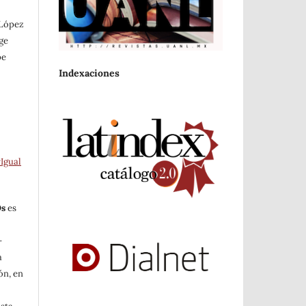
 López
ge
pe
Indexaciones
Igual
Os
es
-
a
ón, en