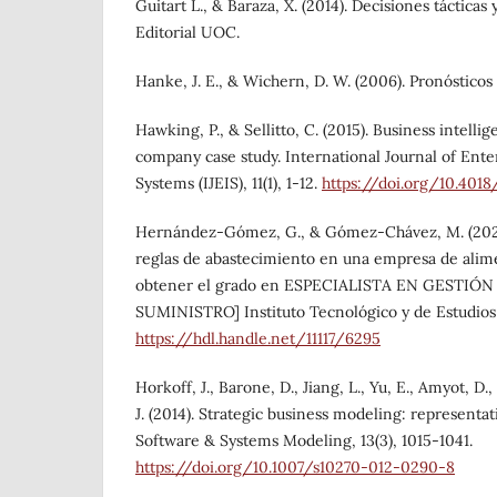
Guitart L., & Baraza, X. (2014). Decisiones tácticas 
Editorial UOC.
Hanke, J. E., & Wichern, D. W. (2006). Pronósticos
Hawking, P., & Sellitto, C. (2015). Business intellige
company case study. International Journal of Ente
Systems (IJEIS), 11(1), 1-12.
https://doi.org/10.4018/
Hernández-Gómez, G., & Gómez-Chávez, M. (202
reglas de abastecimiento en una empresa de alime
obtener el grado en ESPECIALISTA EN GESTIÓ
SUMINISTRO] Instituto Tecnológico y de Estudios
https://hdl.handle.net/11117/6295
Horkoff, J., Barone, D., Jiang, L., Yu, E., Amyot, D.
J. (2014). Strategic business modeling: representa
Software & Systems Modeling, 13(3), 1015-1041.
https://doi.org/10.1007/s10270-012-0290-8