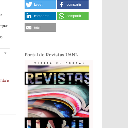
tweet
compartir
za
compartir
compartir
ompras
mail
15.
Portal de Revistas UANL
embre