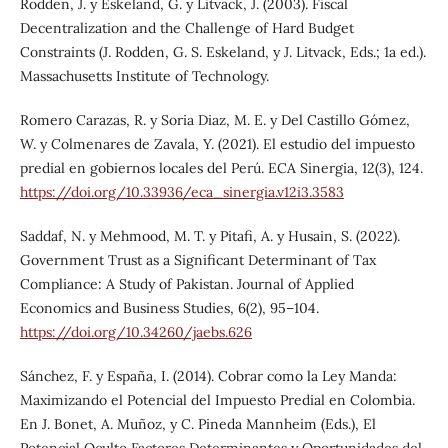
Rodden, J. y Eskeland, G. y Litvack, J. (2003). Fiscal
Decentralization and the Challenge of Hard Budget
Constraints (J. Rodden, G. S. Eskeland, y J. Litvack, Eds.; 1a ed.).
Massachusetts Institute of Technology.
Romero Carazas, R. y Soria Diaz, M. E. y Del Castillo Gómez,
W. y Colmenares de Zavala, Y. (2021). El estudio del impuesto
predial en gobiernos locales del Perú. ECA Sinergia, 12(3), 124.
https://doi.org/10.33936/eca_sinergia.v12i3.3583
Saddaf, N. y Mehmood, M. T. y Pitafi, A. y Husain, S. (2022).
Government Trust as a Significant Determinant of Tax
Compliance: A Study of Pakistan. Journal of Applied
Economics and Business Studies, 6(2), 95–104.
https://doi.org/10.34260/jaebs.626
Sánchez, F. y España, I. (2014). Cobrar como la Ley Manda:
Maximizando el Potencial del Impuesto Predial en Colombia.
En J. Bonet, A. Muñoz, y C. Pineda Mannheim (Eds.), El
Potencial Oculto Factores Determinantes y Oportunidades del