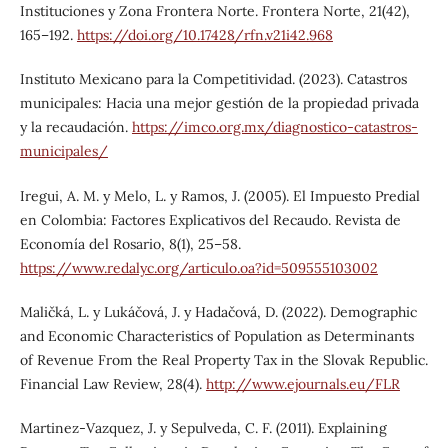
Instituciones y Zona Frontera Norte. Frontera Norte, 21(42),
165–192.
https://doi.org/10.17428/rfn.v21i42.968
Instituto Mexicano para la Competitividad. (2023). Catastros
municipales: Hacia una mejor gestión de la propiedad privada
y la recaudación.
https://imco.org.mx/diagnostico-catastros-
municipales/
Iregui, A. M. y Melo, L. y Ramos, J. (2005). El Impuesto Predial
en Colombia: Factores Explicativos del Recaudo. Revista de
Economía del Rosario, 8(1), 25–58.
https://www.redalyc.org/articulo.oa?id=509555103002
Maličká, L. y Lukáčová, J. y Hadačová, D. (2022). Demographic
and Economic Characteristics of Population as Determinants
of Revenue From the Real Property Tax in the Slovak Republic.
Financial Law Review, 28(4).
http://www.ejournals.eu/FLR
Martinez-Vazquez, J. y Sepulveda, C. F. (2011). Explaining