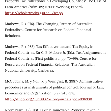
Property Tax Collections in Developing Countries: The Case of
Latin America (Núm. 89; ICEPP Working Papers).
https://scholarworks.gsu.edu/icepp
Mathews, R. (1976). The Changing Pattern of Australian
Federalism. Centre for Research on Federal Financial
Relations.
Mathews, R. (1983). Tax Effectiveness and Tax Equity in
Federal Countries. En C. E. McLure Jr. (Ed.), Tax Assignment in
Federal Countries (First published, pp. 70–99). Centre for
Research on Federal Financial Relations, The Australian
National University, Canberra.
McCubbins, M. y Noll, R. y Weingast, B. (1987). Administrative
procedures as instruments of political control. Journal of Law,
Economics and Organization, 3(2), 243–277.
http://dx.doi.org/10.1093/oxfordjournals.jleo.a036930
Norregaard, J. (2013). Taxing Immovable Property Revenue