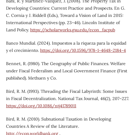
Bahl, R. y Martinez-Vazquez, J. (2008). The Property Tax in
Developing Countries: Current Practice and Prospects. En G.
C. Cornia y J. Riddell (Eds.), Toward a Vision of Land in 2015:
International Perspectives (pp. 23–46). Lincoln Institute of
Land Policy.
https://scholarworks.gsu.edu/econ_facpub
Banco Mundial. (2024). Impuestos a la riqueza para la equidad
y el crecimiento.
https://doi.org/10.1596/978-1-4648-2184-4
Bennet, R. (1980). The Geography of Public Finances. Welfare
under Fiscal Federalism and Local Government Finance (First
published). Methuen y Co.
Bird, R. M. (1993). Threading the Fiscal Labyrinth: Some Issues
in Fiscal Decentralization. National Tax Journal, 46(2), 207–227.
https://doi.org/10.1086/ntj41789011
Bird, R. M. (2010). Subnational Taxation in Developing
Countries A Review of the Literature.
http://econ.worldbank.org
.