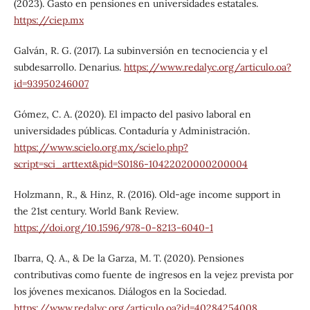
(2023). Gasto en pensiones en universidades estatales.
https://ciep.mx
Galván, R. G. (2017). La subinversión en tecnociencia y el
subdesarrollo. Denarius.
https://www.redalyc.org/articulo.oa?
id=93950246007
Gómez, C. A. (2020). El impacto del pasivo laboral en
universidades públicas. Contaduría y Administración.
https://www.scielo.org.mx/scielo.php?
script=sci_arttext&pid=S0186-10422020000200004
Holzmann, R., & Hinz, R. (2016). Old-age income support in
the 21st century. World Bank Review.
https://doi.org/10.1596/978-0-8213-6040-1
Ibarra, Q. A., & De la Garza, M. T. (2020). Pensiones
contributivas como fuente de ingresos en la vejez prevista por
los jóvenes mexicanos. Diálogos en la Sociedad.
https://www.redalyc.org/articulo.oa?id=40284254008