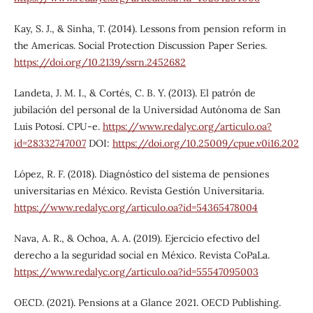
Kay, S. J., & Sinha, T. (2014). Lessons from pension reform in
the Americas. Social Protection Discussion Paper Series.
https://doi.org/10.2139/ssrn.2452682
Landeta, J. M. I., & Cortés, C. B. Y. (2013). El patrón de
jubilación del personal de la Universidad Autónoma de San
Luis Potosí. CPU-e.
https://www.redalyc.org/articulo.oa?
id=28332747007
DOI:
https://doi.org/10.25009/cpue.v0i16.202
López, R. F. (2018). Diagnóstico del sistema de pensiones
universitarias en México. Revista Gestión Universitaria.
https://www.redalyc.org/articulo.oa?id=54365478004
Nava, A. R., & Ochoa, A. A. (2019). Ejercicio efectivo del
derecho a la seguridad social en México. Revista CoPaLa.
https://www.redalyc.org/articulo.oa?id=55547095003
OECD. (2021). Pensions at a Glance 2021. OECD Publishing.