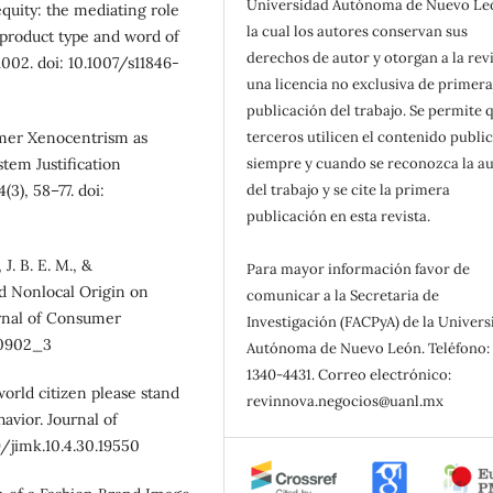
Universidad Autónoma de Nuevo Le
quity: the mediating role
la cual los autores conservan sus
 product type and word of
derechos de autor y otorgan a la rev
002. doi: 10.1007/s11846-
una licencia no exclusiva de primer
publicación del trabajo. Se permite 
terceros utilicen el contenido publi
umer Xenocentrism as
siempre y cuando se reconozca la au
tem Justification
del trabajo y se cite la primera
(3), 58–77. doi:
publicación en esta revista.
J. B. E. M., &
Para mayor información favor de
nd Nonlocal Origin on
comunicar a la Secretaria de
rnal of Consumer
Investigación (FACPyA) de la Univer
cp0902_3
Autónoma de Nuevo León. Teléfono: 
1340-4431. Correo electrónico:
world citizen please stand
revinnova.negocios@uanl.mx
vior. Journal of
9/jimk.10.4.30.19550