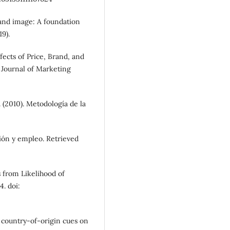
rand image: A foundation
9).
ffects of Price, Brand, and
 Journal of Marketing
. (2010). Metodología de la
ión y empleo. Retrieved
s from Likelihood of
. doi:
f country-of-origin cues on