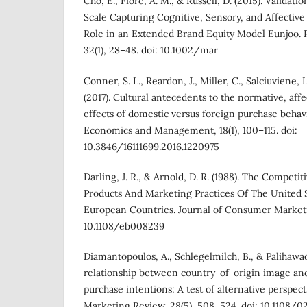
Cho, E., Fiore, A. M., & Russell, D. (2015). Validat
Scale Capturing Cognitive, Sensory, and Affective 
Role in an Extended Brand Equity Model Eunjoo. 
32(1), 28–48. doi: 10.1002/mar
Conner, S. L., Reardon, J., Miller, C., Salciuviene, 
(2017). Cultural antecedents to the normative, affe
effects of domestic versus foreign purchase behavi
Economics and Management, 18(1), 100–115. doi:
10.3846/16111699.2016.1220975
Darling, J. R., & Arnold, D. R. (1988). The Competi
Products And Marketing Practices Of The United S
European Countries. Journal of Consumer Marketin
10.1108/eb008239
Diamantopoulos, A., Schlegelmilch, B., & Palihawad
relationship between country-of-origin image and
purchase intentions: A test of alternative perspect
Marketing Review, 28(5), 508–524. doi: 10.1108/0