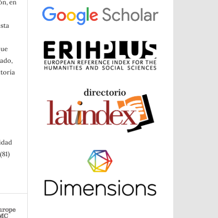
ón, en
ista
a
que
cado,
toría
sidad
(81)