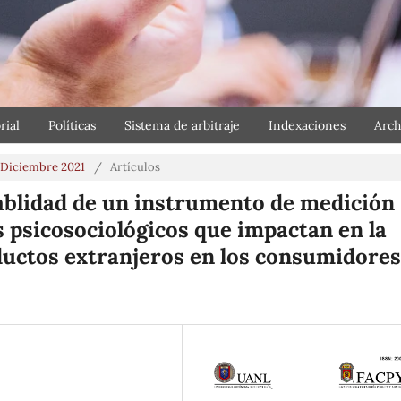
rial
Políticas
Sistema de arbitraje
Indexaciones
Arch
o-Diciembre 2021
/
Artículos
iablidad de un instrumento de medición
s psicosociológicos que impactan en la
ductos extranjeros en los consumidores