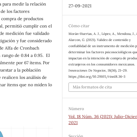
ía para medir la relación
27-09-2021
 de los factores
e compra de productos
Cómo citar
l, permitió cumplir con el
 de medición fue validado
Morán-Huertas, A. J., López, A., Mendoza, J.,
Alarcon, G. (2021). Validez de contenido y
stigación y fue considerado
confiablidad de un instrumento de medición p
 de Alfa de Cronbach
determinar los factores psicosociológicos qu
 rango de 0.84 a 0.95. El
impactan en la intención de compra de produ
almente por 67 ítems. Por
extranjeros en los consumidores mexicanos.
uestar a la población
Innovaciones De Negocios
,
18
(36), 21–29.
https://doi.org/10.29105/rinn18.36-3
 realicen los análisis de
minar ítems que no miden lo
Más formatos de cita
Número
Vol. 18 Núm. 36 (2021): Julio-Dici
2021
Sección