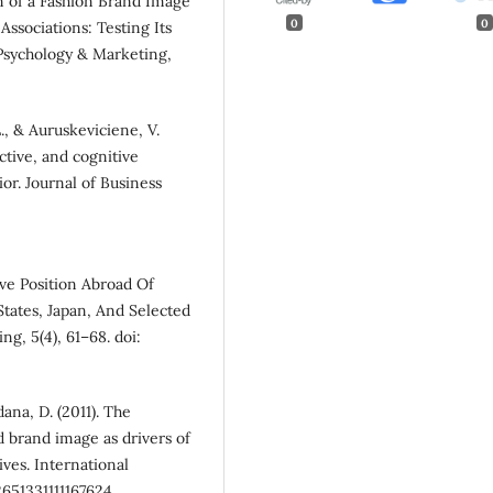
ion of a Fashion Brand Image
0
0
Associations: Testing Its
Psychology & Marketing,
L., & Auruskeviciene, V.
ctive, and cognitive
or. Journal of Business
tive Position Abroad Of
tates, Japan, And Selected
g, 5(4), 61–68. doi:
ana, D. (2011). The
 brand image as drivers of
ives. International
2651331111167624