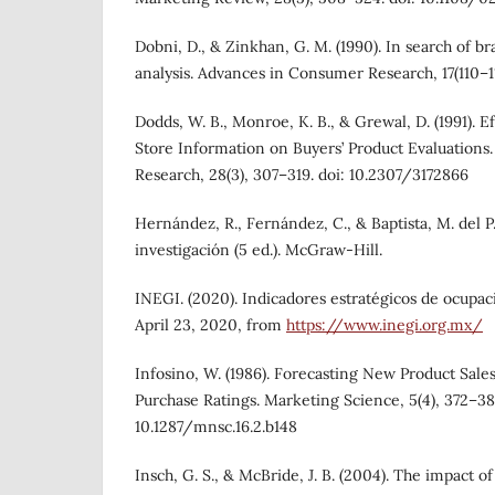
Dobni, D., & Zinkhan, G. M. (1990). In search of b
analysis. Advances in Consumer Research, 17(110–11
Dodds, W. B., Monroe, K. B., & Grewal, D. (1991). E
Store Information on Buyers’ Product Evaluations.
Research, 28(3), 307–319. doi: 10.2307/3172866
Hernández, R., Fernández, C., & Baptista, M. del P
investigación (5 ed.). McGraw-Hill.
INEGI. (2020). Indicadores estratégicos de ocupac
April 23, 2020, from
https://www.inegi.org.mx/
Infosino, W. (1986). Forecasting New Product Sale
Purchase Ratings. Marketing Science, 5(4), 372–384
10.1287/mnsc.16.2.b148
Insch, G. S., & McBride, J. B. (2004). The impact o