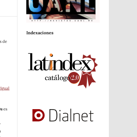
Indexaciones
s de
Igual
Os
es
-
a