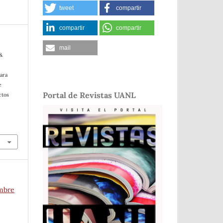
tweet
compartir
compartir
compartir
mail
 &
ara
e
Portal de Revistas UANL
ctos
embre