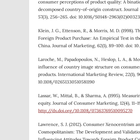
consumer perceptions of product quality: A binatio
decomposed country-of-origin construct. Journal 
57(3), 256–265. doi: 10.1016/S0148-2963(02)0032
Klein, J. G., Ettenson, R., & Morris, M. D. (1998).
Foreign Product Purchase: An Empirical Test in th
China. Journal of Marketing, 62(1), 89–100. doi: 1
Laroche, M., Papadopoulos, N., Heslop, L. A., & Mo
influence of country image structure on consumer
products. International Marketing Review, 22(1), 96
10.1108/02651330510581190
Lassar, W., Mittal, B., & Sharma, A. (1995). Measu
equity. Journal of Consumer Marketing, 12(4), 11–19
http://dx.doi.org/10.1108/07363769510095270
Lawrence, S. J. (2012). Consumer Xenocentrism 
Cosmopolitanism: The Development and Validation
Influencing Attitudes Towards Foreign Product C