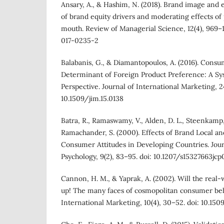
Ansary, A., & Hashim, N. (2018). Brand image and e
of brand equity drivers and moderating effects of
mouth. Review of Managerial Science, 12(4), 969–1
017-0235-2
Balabanis, G., & Diamantopoulos, A. (2016). Cons
Determinant of Foreign Product Preference: A Sys
Perspective. Journal of International Marketing, 24
10.1509/jim.15.0138
Batra, R., Ramaswamy, V., Alden, D. L., Steenkamp, 
Ramachander, S. (2000). Effects of Brand Local a
Consumer Attitudes in Developing Countries. Jou
Psychology, 9(2), 83–95. doi: 10.1207/s15327663j
Cannon, H. M., & Yaprak, A. (2002). Will the real-
up! The many faces of cosmopolitan consumer beha
International Marketing, 10(4), 30–52. doi: 10.150