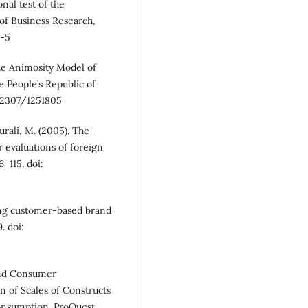
nal test of the
of Business Research,
3-5
 The Animosity Model of
e People’s Republic of
0.2307/1251805
urali, M. (2005). The
 evaluations of foreign
–115. doi:
ring customer-based brand
. doi:
and Consumer
 of Scales of Constructs
onsumption. ProQuest