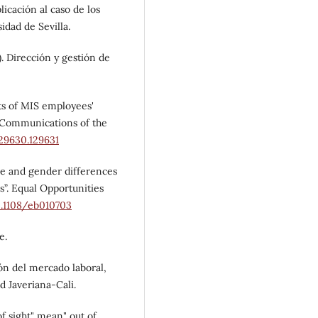
plicación al caso de los
idad de Sevilla.
). Dirección y gestión de
nts of MIS employees'
. Communications of the
129630.129631
ace and gender differences
”. Equal Opportunities
0.1108/eb010703
e.
ión del mercado laboral,
d Javeriana-Cali.
of sight" mean" out of