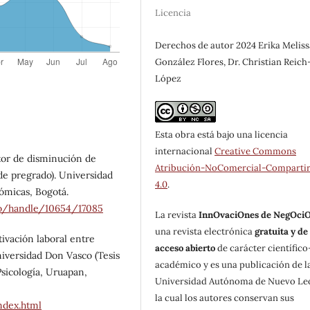
Licencia
Derechos de autor 2024 Erika Meliss
González Flores, Dr. Christian Reich
López
Esta obra está bajo una licencia
internacional
Creative Commons
ctor de disminución de
Atribución-NoComercial-Compartir
de pregrado). Universidad
4.0
.
ómicas, Bogotá.
.co/handle/10654/17085
La revista
InnOvaciOnes de NegOci
una revista electrónica
gratuita y de
tivación laboral entre
acceso abierto
de carácter científico
niversidad Don Vasco (Tesis
académico y es una publicación de l
sicología, Uruapan,
Universidad Autónoma de Nuevo Le
la cual los autores conservan sus
ndex.html