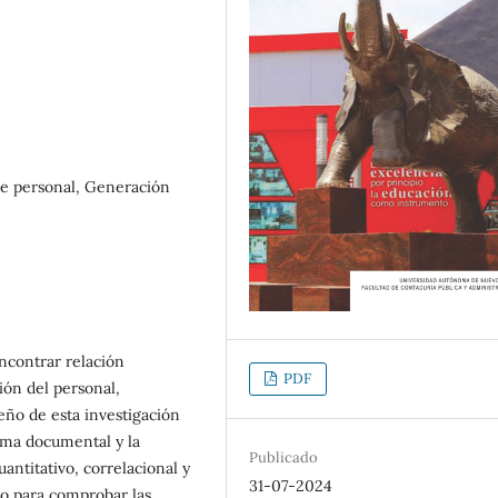
de personal, Generación
ncontrar relación
PDF
ión del personal,
eño de esta investigación
rma documental y la
Publicado
ntitativo, correlacional y
31-07-2024
do para comprobar las