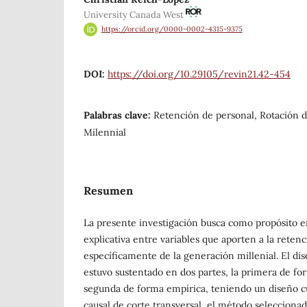
University Canada West
https://orcid.org/0000-0002-4315-9375
DOI:
https://doi.org/10.29105/revin21.42-454
Palabras clave:
Retención de personal, Rotación 
Milennial
Resumen
La presente investigación busca como propósito e
explicativa entre variables que aporten a la retenc
específicamente de la generación millenial. El dis
estuvo sustentado en dos partes, la primera de fo
segunda de forma empírica, teniendo un diseño cua
causal de corte transversal, el método selecciona