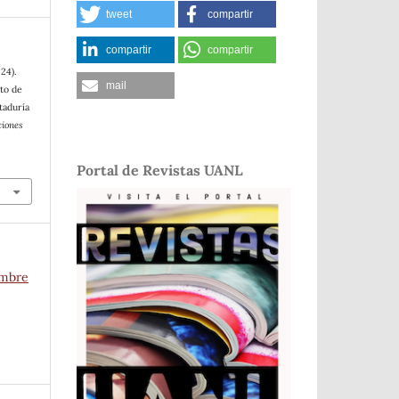
tweet
compartir
compartir
compartir
24).
mail
nto de
taduría
ciones
Portal de Revistas UANL
embre