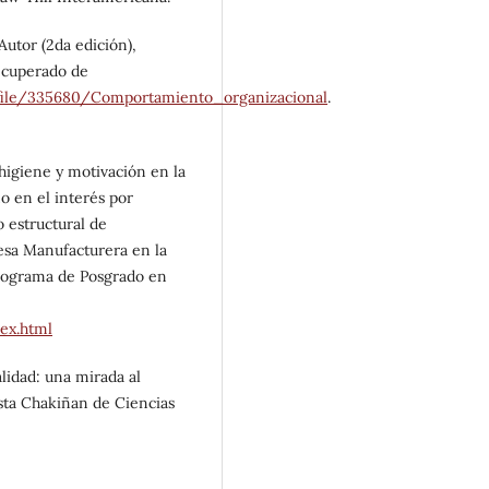
Autor (2da edición),
ecuperado de
ile/335680/Comportamiento_organizacional
.
 higiene y motivación en la
mo en el interés por
 estructural de
esa Manufacturera en la
Programa de Posgrado en
ex.html
lidad: una mirada al
ista Chakiñan de Ciencias