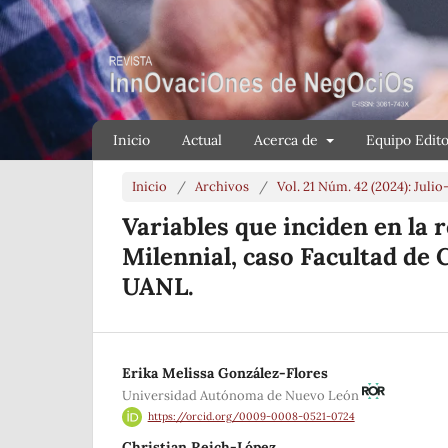
Inicio
Actual
Acerca de
Equipo Edito
Inicio
/
Archivos
/
Vol. 21 Núm. 42 (2024): Jul
Variables que inciden en la 
Milennial, caso Facultad de 
UANL.
Erika Melissa González-Flores
Universidad Autónoma de Nuevo León
https://orcid.org/0009-0008-0521-0724
Christian Reich-López