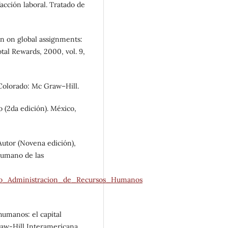
sfacción laboral. Tratado de
n on global assignments:
tal Rewards, 2000, vol. 9,
Colorado: Mc Graw–Hill.
o (2da edición). México,
 Autor (Novena edición),
humano de las
to_Administracion_de_Recursos_Humanos
humanos: el capital
aw-Hill Interamericana.