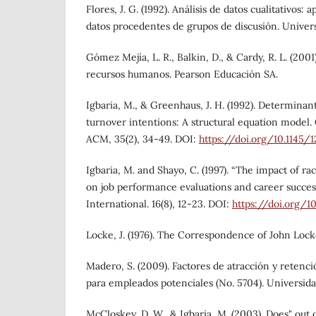
Flores, J. G. (1992). Análisis de datos cualitativos: a
datos procedentes de grupos de discusión. Univers
Gómez Mejía, L. R., Balkin, D., & Cardy, R. L. (2001
recursos humanos. Pearson Educación SA.
Igbaria, M., & Greenhaus, J. H. (1992). Determina
turnover intentions: A structural equation model
ACM, 35(2), 34-49. DOI:
https://doi.org/10.1145/
Igbaria, M. and Shayo, C. (1997). “The impact of r
on job performance evaluations and career success
International. 16(8), 12-23. DOI:
https://doi.org/1
Locke, J. (1976). The Correspondence of John Lock
Madero, S. (2009). Factores de atracción y retenc
para empleados potenciales (No. 5704). Universida
McCloskey, D. W., & Igbaria, M. (2003). Does" out 