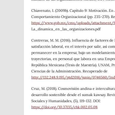
Chiavenato, I. (2009b). Capítulo 9: Motivación. En 
Comportamiento Organizacional (pp. 235-270). R
https://www.gob.mx/cms/uploads/attachment/f
La_dinamica_en_las_organizaciones.pdf
Contreras, M. M. (2016). Influencia de factores de
satisfacción laboral, en el interés por salir, así co
permanecer en la empresa; bajo un modelamiento
trayectorias, en personal que labora en una Empr
República Mexicana (Tesis de Maestría). UNAM, 
Ciencias de la Administración. Recuperado de
http://132.248.9.195/ptd2016/junio/0746560/Ind
Cruz, M. (2018). Cosmovisión andina e intercultura
desarrollo sostenible desde el sumak kawsay. Rev
Sociales y Humanidades, (5), 119-132. DOI:
https://doi.org/10.37135/chk.002.05.08