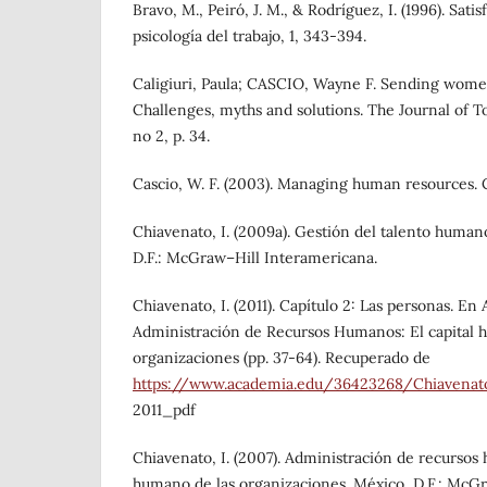
Bravo, M., Peiró, J. M., & Rodríguez, I. (1996). Sati
psicología del trabajo, 1, 343-394.
Caligiuri, Paula; CASCIO, Wayne F. Sending wome
Challenges, myths and solutions. The Journal of To
no 2, p. 34.
Cascio, W. F. (2003). Managing human resources. 
Chiavenato, I. (2009a). Gestión del talento human
D.F.: McGraw–Hill Interamericana.
Chiavenato, I. (2011). Capítulo 2: Las personas. En
Administración de Recursos Humanos: El capital 
organizaciones (pp. 37-64). Recuperado de
https://www.academia.edu/36423268/Chiavena
2011_pdf
Chiavenato, I. (2007). Administración de recursos 
humano de las organizaciones. México, D.F.: McGr