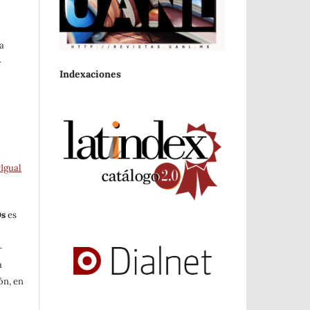
a
-
Indexaciones
Igual
Os
es
-
a
ón, en