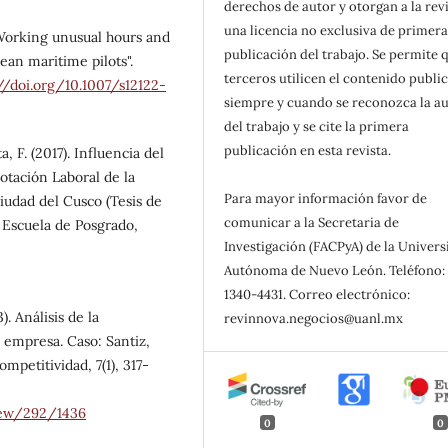
derechos de autor y otorgan a la rev
una licencia no exclusiva de primer
"Working unusual hours and
publicación del trabajo. Se permite 
pean maritime pilots".
terceros utilicen el contenido publi
//doi.org/10.1007/s12122-
siempre y cuando se reconozca la au
del trabajo y se cite la primera
publicación en esta revista.
a, F. (2017). Influencia del
Rotación Laboral de la
Para mayor información favor de
iudad del Cusco (Tesis de
comunicar a la Secretaria de
, Escuela de Posgrado,
Investigación (FACPyA) de la Univer
Autónoma de Nuevo León. Teléfono: 
1340-4431. Correo electrónico:
). Análisis de la
revinnova.negocios@uanl.mx
a empresa. Caso: Santiz,
mpetitividad, 7(1), 317-
view/292/1436
0
0