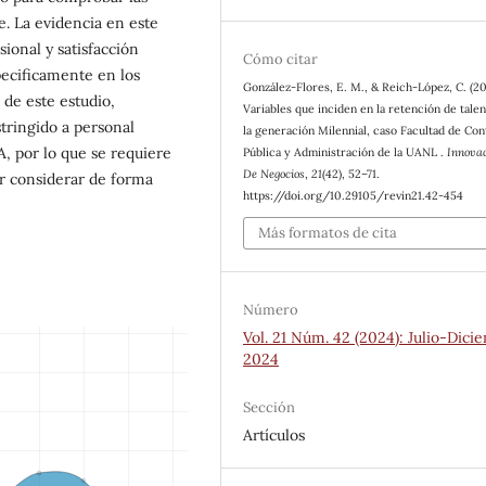
e. La evidencia en este
sional y satisfacción
Cómo citar
pecificamente en los
González-Flores, E. M., & Reich-López, C. (20
 de este estudio,
Variables que inciden en la retención de tale
stringido a personal
la generación Milennial, caso Facultad de Con
 por lo que se requiere
Pública y Administración de la UANL .
Innova
De Negocios
,
21
(42), 52–71.
er considerar de forma
https://doi.org/10.29105/revin21.42-454
Más formatos de cita
Número
Vol. 21 Núm. 42 (2024): Julio-Dici
2024
Sección
Artículos