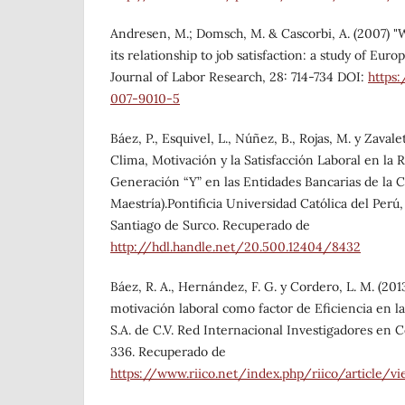
Andresen, M.; Domsch, M. & Cascorbi, A. (2007) 
its relationship to job satisfaction: a study of Euro
Journal of Labor Research, 28: 714-734 DOI:
https:
007-9010-5
Báez, P., Esquivel, L., Núñez, B., Rojas, M. y Zavalet
Clima, Motivación y la Satisfacción Laboral en la 
Generación “Y” en las Entidades Bancarias de la C
Maestría).Pontificia Universidad Católica del Perú
Santiago de Surco. Recuperado de
http://hdl.handle.net/20.500.12404/8432
Báez, R. A., Hernández, F. G. y Cordero, L. M. (2013
motivación laboral como factor de Eficiencia en l
S.A. de C.V. Red Internacional Investigadores en Co
336. Recuperado de
https://www.riico.net/index.php/riico/article/