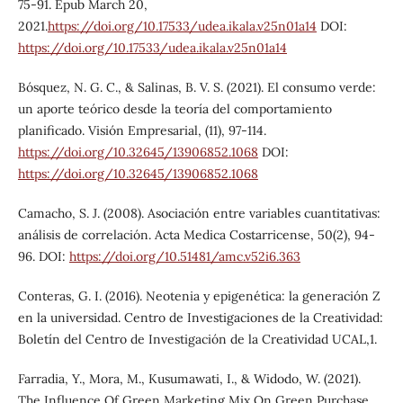
75-91. Epub March 20,
2021.
https://doi.org/10.17533/udea.ikala.v25n01a14
DOI:
https://doi.org/10.17533/udea.ikala.v25n01a14
Bósquez, N. G. C., & Salinas, B. V. S. (2021). El consumo verde:
un aporte teórico desde la teoría del comportamiento
planificado. Visión Empresarial, (11), 97-114.
https://doi.org/10.32645/13906852.1068
DOI:
https://doi.org/10.32645/13906852.1068
Camacho, S. J. (2008). Asociación entre variables cuantitativas:
análisis de correlación. Acta Medica Costarricense, 50(2), 94-
96. DOI:
https://doi.org/10.51481/amc.v52i6.363
Conteras, G. I. (2016). Neotenia y epigenética: la generación Z
en la universidad. Centro de Investigaciones de la Creatividad:
Boletín del Centro de Investigación de la Creatividad UCAL,1.
Farradia, Y., Mora, M., Kusumawati, I., & Widodo, W. (2021).
The Influence Of Green Marketing Mix On Green Purchase