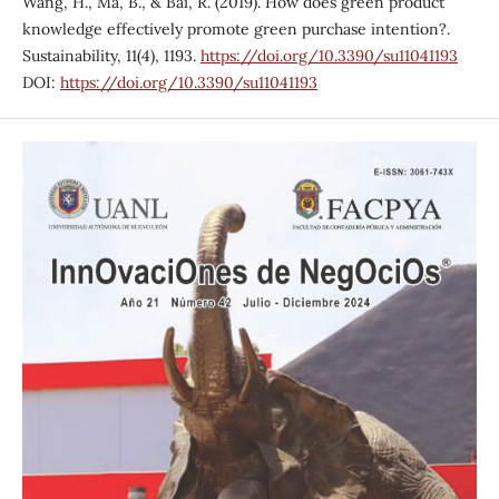
Wang, H., Ma, B., & Bai, R. (2019). How does green product
knowledge effectively promote green purchase intention?.
Sustainability, 11(4), 1193.
https://doi.org/10.3390/su11041193
DOI:
https://doi.org/10.3390/su11041193