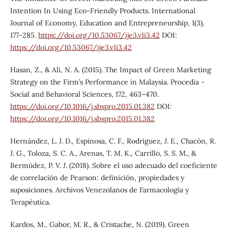
Intention In Using Eco-Friendly Products. International
Journal of Economy, Education and Entrepreneurship, 1(3),
177-285.
https://doi.org/10.53067/ije3.v1i3.42
DOI:
https://doi.org/10.53067/ije3.v1i3.42
Hasan, Z., & Ali, N. A. (2015). The Impact of Green Marketing
Strategy on the Firm’s Performance in Malaysia. Procedia -
Social and Behavioral Sciences, 172, 463–470.
https://doi.org/10.1016/j.sbspro.2015.01.382
DOI:
https://doi.org/10.1016/j.sbspro.2015.01.382
Hernández, L. J. D., Espinosa, C. F., Rodríguez, J. E., Chacón, R.
J. G., Toloza, S. C. A., Arenas, T. M. K., Carrillo, S. S. M., &
Bermúdez, P. V. J. (2018). Sobre el uso adecuado del coeficiente
de correlación de Pearson: definición, propiedades y
suposiciones. Archivos Venezolanos de Farmacología y
Terapéutica.
Kardos, M., Gabor, M. R., & Cristache, N. (2019). Green