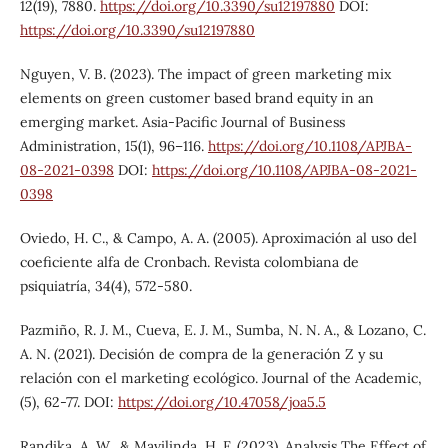
12(19), 7880.
https://doi.org/10.3390/su12197880
DOI:
https://doi.org/10.3390/su12197880
Nguyen, V. B. (2023). The impact of green marketing mix
elements on green customer based brand equity in an
emerging market. Asia-Pacific Journal of Business
Administration, 15(1), 96–116.
https://doi.org/10.1108/APJBA-
08-2021-0398
DOI:
https://doi.org/10.1108/APJBA-08-2021-
0398
Oviedo, H. C., & Campo, A. A. (2005). Aproximación al uso del
coeficiente alfa de Cronbach. Revista colombiana de
psiquiatría, 34(4), 572-580.
Pazmiño, R. J. M., Cueva, E. J. M., Sumba, N. N. A., & Lozano, C.
A. N. (2021). Decisión de compra de la generación Z y su
relación con el marketing ecológico. Journal of the Academic,
(5), 62-77. DOI:
https://doi.org/10.47058/joa5.5
Randika, A. W., & Mavilinda, H. F. (2023). Analysis The Effect of