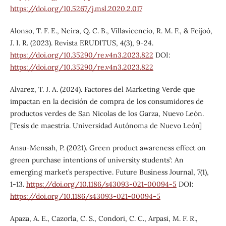
https://doi.org/10.5267/j.msl.2020.2.017
Alonso, T. F. E., Neira, Q. C. B., Villavicencio, R. M. F., & Feijoó,
J. I. R. (2023). Revista ERUDITUS, 4(3), 9-24.
https://doi.org/10.35290/re.v4n3.2023.822
DOI:
https://doi.org/10.35290/re.v4n3.2023.822
Alvarez, T. J. A. (2024). Factores del Marketing Verde que
impactan en la decisión de compra de los consumidores de
productos verdes de San Nicolas de los Garza, Nuevo León.
[Tesis de maestría. Universidad Autónoma de Nuevo León]
Ansu-Mensah, P. (2021). Green product awareness effect on
green purchase intentions of university students’: An
emerging market’s perspective. Future Business Journal, 7(1),
1-13.
https://doi.org/10.1186/s43093-021-00094-5
DOI:
https://doi.org/10.1186/s43093-021-00094-5
Apaza, A. E., Cazorla, C. S., Condori, C. C., Arpasi, M. F. R.,