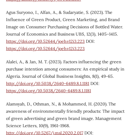
Agus Suryono, I., Alfan, A., & Sudaryatie, S. (2023). The
Influence of Green Product, Green Marketing, and Brand
Image on Consumer Purchasing Decisions of Bottled Water.
Journal of Economics and Business UBS, 12(3), 1405–1415.
https://doi.org/10.52644/joeb.v12i3.223
DOI:
https://doi.org/10.52644/joeb.v12i3.223
Alalei, A., & Jan, M. T. (2023). Factors influencing the green
purchase intention among consumers: An empirical study in
Algeria. Journal of Global Business Insights, 8(1), 49-65.
http://doi.org/10.5038/2640-6489.8.1.1181
DOI:
https://doi.org/10.5038/2640-6489.8.1.1181
Alamsyah, D., Othman, N., & Mohammed, H. (2020). The
awareness of environmentally friendly products: The impact
of green advertising and green brand image. Management
Science Letters, 10(9), 1961-1968.
http://doi.org/10.5267/j.msl.2020.2.017
DOI: