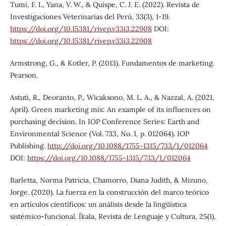
Tumi, F. I., Yana, V. W., & Quispe, C. J. E. (2022). Revista de
Investigaciones Veterinarias del Perú, 33(3), 1-19.
https://doi.org/10.15381/rivep.v33i3.22908
DOI:
https://doi.org/10.15381/rivep.v33i3.22908
Armstrong, G., & Kotler, P. (2013). Fundamentos de marketing.
Pearson.
Astuti, R., Deoranto, P., Wicaksono, M. L. A., & Nazzal, A. (2021,
April). Green marketing mix: An example of its influences on
purchasing decision. In IOP Conference Series: Earth and
Environmental Science (Vol. 733, No. 1, p. 012064). IOP
Publishing.
http://doi.org/10.1088/1755-1315/733/1/012064
DOI:
https://doi.org/10.1088/1755-1315/733/1/012064
Barletta, Norma Patricia, Chamorro, Diana Judith, & Mizuno,
Jorge. (2020). La fuerza en la construcción del marco teórico
en artículos científicos: un análisis desde la lingüística
sistémico-funcional. Íkala, Revista de Lenguaje y Cultura, 25(1),