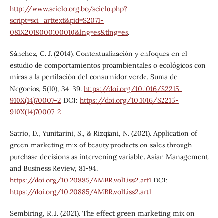
http://www.scielo.org.bo/scielo.php?
script=sci_arttext&pid=S2071-
081X2018000100010&lng=es&tlng=es
.
Sánchez, C. J. (2014). Contextualización y enfoques en el
estudio de comportamientos proambientales o ecológicos con
miras a la perfilación del consumidor verde. Suma de
Negocios, 5(10), 34-39.
https://doi.org/10.1016/S2215-
910X(14)70007-2
DOI:
https://doi.org/10.1016/S2215-
910X(14)70007-2
Satrio, D., Yunitarini, S., & Rizqiani, N. (2021). Application of
green marketing mix of beauty products on sales through
purchase decisions as intervening variable. Asian Management
and Business Review, 81-94.
https://doi.org/10.20885/AMBR.vol1.iss2.art1
DOI:
https://doi.org/10.20885/AMBR.vol1.iss2.art1
Sembiring, R. J. (2021). The effect green marketing mix on