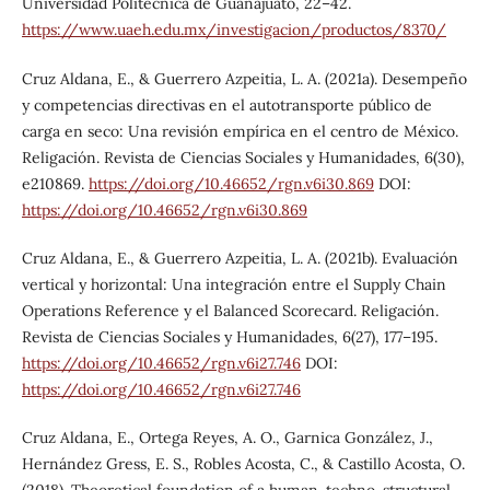
Universidad Politécnica de Guanajuato, 22–42.
https://www.uaeh.edu.mx/investigacion/productos/8370/
Cruz Aldana, E., & Guerrero Azpeitia, L. A. (2021a). Desempeño
y competencias directivas en el autotransporte público de
carga en seco: Una revisión empírica en el centro de México.
Religación. Revista de Ciencias Sociales y Humanidades, 6(30),
e210869.
https://doi.org/10.46652/rgn.v6i30.869
DOI:
https://doi.org/10.46652/rgn.v6i30.869
Cruz Aldana, E., & Guerrero Azpeitia, L. A. (2021b). Evaluación
vertical y horizontal: Una integración entre el Supply Chain
Operations Reference y el Balanced Scorecard. Religación.
Revista de Ciencias Sociales y Humanidades, 6(27), 177–195.
https://doi.org/10.46652/rgn.v6i27.746
DOI:
https://doi.org/10.46652/rgn.v6i27.746
Cruz Aldana, E., Ortega Reyes, A. O., Garnica González, J.,
Hernández Gress, E. S., Robles Acosta, C., & Castillo Acosta, O.
(2018). Theoretical foundation of a human-techno-structural