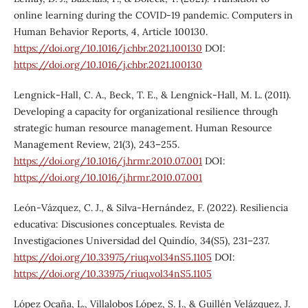
online learning during the COVID-19 pandemic. Computers in
Human Behavior Reports, 4, Article 100130.
https://doi.org/10.1016/j.chbr.2021.100130
DOI:
https://doi.org/10.1016/j.chbr.2021.100130
Lengnick-Hall, C. A., Beck, T. E., & Lengnick-Hall, M. L. (2011).
Developing a capacity for organizational resilience through
strategic human resource management. Human Resource
Management Review, 21(3), 243–255.
https://doi.org/10.1016/j.hrmr.2010.07.001
DOI:
https://doi.org/10.1016/j.hrmr.2010.07.001
León-Vázquez, C. J., & Silva-Hernández, F. (2022). Resiliencia
educativa: Discusiones conceptuales. Revista de
Investigaciones Universidad del Quindío, 34(S5), 231–237.
https://doi.org/10.33975/riuq.vol34nS5.1105
DOI:
https://doi.org/10.33975/riuq.vol34nS5.1105
López Ocaña, L., Villalobos López, S. I., & Guillén Velázquez, J.