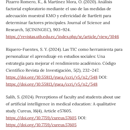
Pizarro Romero, K., & Martínez Mora, O. (2020). Análisis
factorial exploratorio mediante el uso de las medidas de
adecuación muestral KMO y esfericidad de Bartlett para
determinar factores principales. Journal of Science and
Research, 5(CININGEC), 903–924.
https://revistas.utb.edu.ec/index.php/sr/article/view/1046
Riquero-Fuentes, S. Y. (2024). Las TIC como herramienta para
personalizar el aprendizaje en estudios sociales: Una
estrategia para mejorar el rendimiento académico. Código
Científico Revista de Investigación, 5(2), 232–247.
https://doi.org/10.55813/gaea/ccri/v5/n2/548
DOI:
https://doi.org/10.55813/gaea/ccri/v5/n2/548
Salih, S. (2024). Perceptions of faculty and students about use
of artificial intelligence in medical education: A qualitative
study. Cureus, 16(4), Article e57605.
https://doi.org/10.7759/cureus.57605
DOI:
https://doi.org/10.7759/cureus.57605