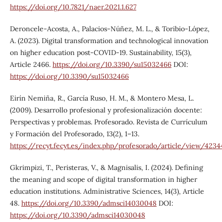
https://doi.org/10.7821/naer.2021.1.627
Deroncele-Acosta, A., Palacios-Núñez, M. L., & Toribio-López,
A. (2023). Digital transformation and technological innovation
on higher education post-COVID-19. Sustainability, 15(3),
Article 2466.
https://doi.org/10.3390/su15032466
DOI:
https://doi.org/10.3390/su15032466
Eirín Nemiña, R., García Ruso, H. M., & Montero Mesa, L.
(2009). Desarrollo profesional y profesionalización docente:
Perspectivas y problemas. Profesorado. Revista de Currículum
y Formación del Profesorado, 13(2), 1–13.
https://recyt.fecyt.es/index.php/profesorado/article/view/4234
Gkrimpizi, T., Peristeras, V., & Magnisalis, I. (2024). Defining
the meaning and scope of digital transformation in higher
education institutions. Administrative Sciences, 14(3), Article
48.
https://doi.org/10.3390/admsci14030048
DOI:
https://doi.org/10.3390/admsci14030048