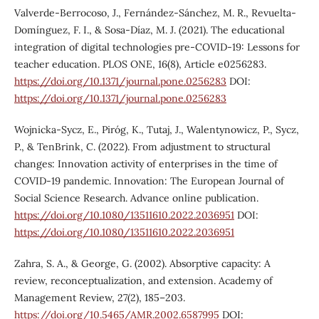
Valverde-Berrocoso, J., Fernández-Sánchez, M. R., Revuelta-
Domínguez, F. I., & Sosa-Díaz, M. J. (2021). The educational
integration of digital technologies pre-COVID-19: Lessons for
teacher education. PLOS ONE, 16(8), Article e0256283.
https://doi.org/10.1371/journal.pone.0256283
DOI:
https://doi.org/10.1371/journal.pone.0256283
Wojnicka-Sycz, E., Piróg, K., Tutaj, J., Walentynowicz, P., Sycz,
P., & TenBrink, C. (2022). From adjustment to structural
changes: Innovation activity of enterprises in the time of
COVID-19 pandemic. Innovation: The European Journal of
Social Science Research. Advance online publication.
https://doi.org/10.1080/13511610.2022.2036951
DOI:
https://doi.org/10.1080/13511610.2022.2036951
Zahra, S. A., & George, G. (2002). Absorptive capacity: A
review, reconceptualization, and extension. Academy of
Management Review, 27(2), 185–203.
https://doi.org/10.5465/AMR.2002.6587995
DOI: