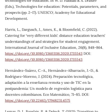
technologies for education. In W. D. Haddad & A. Draxler
(Eds.), Technologies for education: Potentials, parameters, and
prospects (pp. 2–17). UNESCO; Academy for Educational
Development.
Harris, L., Dargusch, J., Ames, K., & Bloomfield, C. (2022).
Catering for ‘very different kids’: distance education teachers’
understandings of and strategies for student engagement.
International Journal of Inclusive Education, 26(8), 848–864.
https://doi.org/10.1080/13603116.2020.1735543
DOI:
https://doi.org/10.1080/13603116.2020.1735543
Hernández-Suárez, C.-A., Hernández-Albarracín, J.-D., &
Rodríguez-Moreno, J. (2024). Preparación tecnológica,
adaptación a la enseñanza remota y uso de TIC en la
postpandemia: Un modelo de regresión logística para
docentes colombianos. Eco Matemático, 71–85. DOI:
https://doi.org/10.22463/17948231.4575
Lemay, D. J., Bazelais, P., & Doleck, T. (2021). Transition to