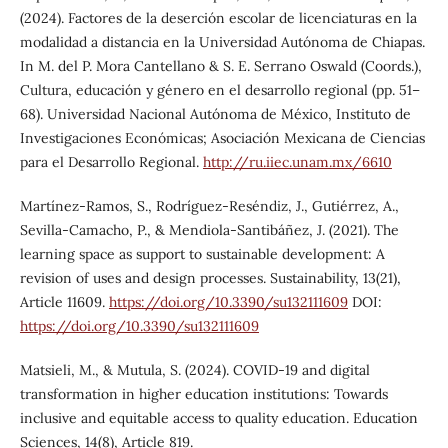
(2024). Factores de la deserción escolar de licenciaturas en la
modalidad a distancia en la Universidad Autónoma de Chiapas.
In M. del P. Mora Cantellano & S. E. Serrano Oswald (Coords.),
Cultura, educación y género en el desarrollo regional (pp. 51–
68). Universidad Nacional Autónoma de México, Instituto de
Investigaciones Económicas; Asociación Mexicana de Ciencias
para el Desarrollo Regional.
http://ru.iiec.unam.mx/6610
Martínez-Ramos, S., Rodríguez-Reséndiz, J., Gutiérrez, A.,
Sevilla-Camacho, P., & Mendiola-Santibáñez, J. (2021). The
learning space as support to sustainable development: A
revision of uses and design processes. Sustainability, 13(21),
Article 11609.
https://doi.org/10.3390/su132111609
DOI:
https://doi.org/10.3390/su132111609
Matsieli, M., & Mutula, S. (2024). COVID-19 and digital
transformation in higher education institutions: Towards
inclusive and equitable access to quality education. Education
Sciences, 14(8), Article 819.